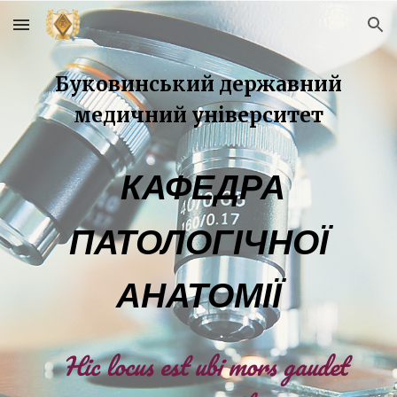
Skip to main content
Skip to navigation
Буковинський державний
медичний університет
КАФЕДРА
ПАТОЛОГІЧНОЇ
АНАТОМІЇ
Hic locus est ubi mors gaudet