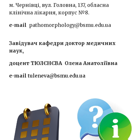
м. Чернівці, вул. Головна, 137,
о
бласн
а
клінічн
а
лікарн
я
, корпус №8.
e-mail
pathomorphology@bsmu.edu.ua
Завідувач кафедри доктор медичних
наук,
доцент
ТЮЛЄНЄВА Олена
Анатоліївна
e-mail
tuleneva@bsmu.edu.ua