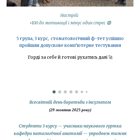
Настрій:
+100 до мотивації і мінус один стрес
😌
5 група, 3 курс, стоматологічний ф-тет успішно
пройшли допускове комп’ютерне тестування
Горді за себе й готові рухатись далі 🚀
Всесвітній день боротьби з інсультом
(29 жовтня 2025 року)
Студенти 3 курсу — учасники наукового гуртка
кафедри патологічної анатомії — упродовж тижня