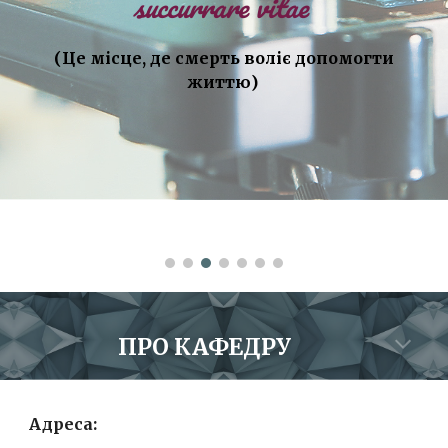
succurrare vitae
(Це місце, де смерть воліє допом
о
гти
життю)
ПРО КАФЕДРУ
Адреса: