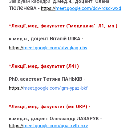
Завідувач кафедри
д.мед.н., доцент Олена
ТЮЛЄНЄВА
-
https://
meet.google.com/ddv-rdsd-wxd
*Лекції, мед. факультет ("медицина" Л1, мп )
доцент Віталій ІЛІКА
-
к.мед.н.,
https://
meet.google.com/utw-jkaq-ubv
*Лекції, мед. факультет (Л41)
асистент
Тетяна ПАНЬКІВ
-
PhD,
https://
meet.google.com/igm-ypaz-bkf
*Лекції, мед. факультет (мп ОКР) -
к.мед.н., доцент Олександр ЛАЗАРУК
-
https://
meet.google.com/qoa-xvth-nxv