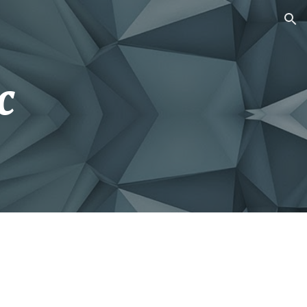
ion
с